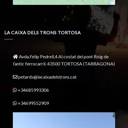
LA CAIXA DELS TRONS TORTOSA
Avda.Felip Pedrell,4 Al costat del pont Roig de
l’antic ferrocarril.
43500 TORTOSA
(TARRAGONA)
petards@lacaixadelstrons.cat
+34685993306
+34699552909