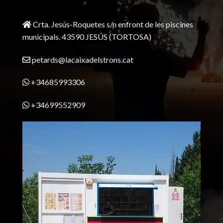
Crta. Jesús-Roquetes s/n enfront de les piscines
municipals. 43590 JESÚS (TORTOSA)
petards@lacaixadelstrons.cat
+34685993306
+34699552909