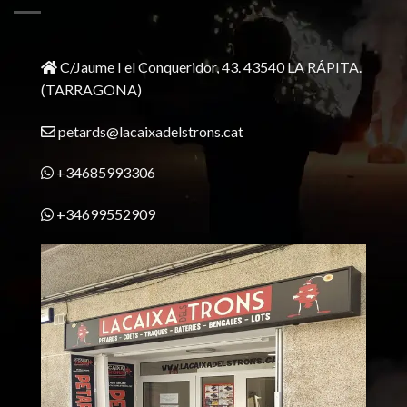
C/Jaume I el Conqueridor, 43.
43540 LA RÁPITA.
(TARRAGONA)
petards@lacaixadelstrons.cat
+34685993306
+34699552909