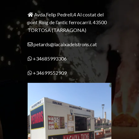
Avda.Felip Pedrell,4 Al costat del
pont Roig de l’antic ferrocarril.
43500
TORTOSA
(TARRAGONA)
petards@lacaixadelstrons.cat
+34685993306
+34699552909