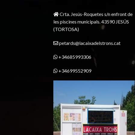
Crta. Jesús-Roquetes s/n enfront de
les piscines municipals. 43590 JESÚS
(TORTOSA)
petards@lacaixadelstrons.cat
+34685993306
+34699552909