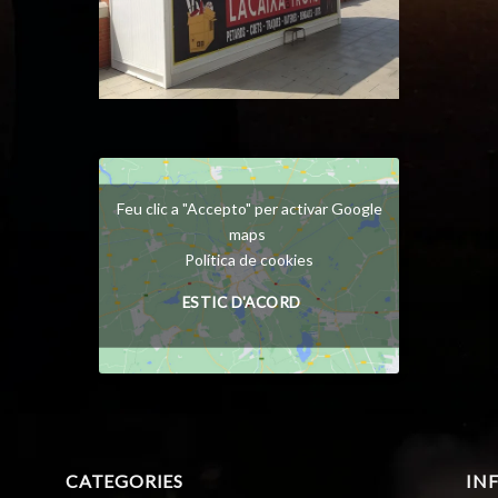
Feu clic a "Accepto" per activar Google
maps
Política de cookies
ESTIC D'ACORD
CATEGORIES
IN