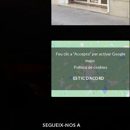
Feu clic a "Accepto" per activar Google
maps
Política de cookies
ESTIC D'ACORD
SEGUEIX-NOS A