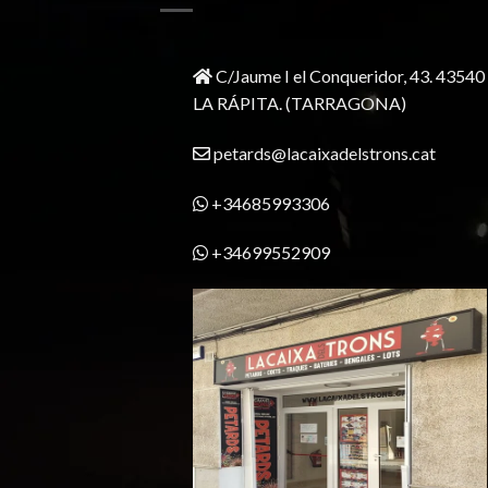
C/Jaume I el Conqueridor, 43.
43540
LA RÁPITA.
(TARRAGONA)
petards@lacaixadelstrons.cat
+34685993306
+34699552909