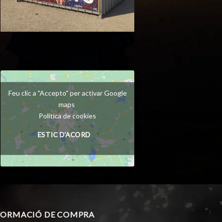
Feu clic a "Accepto" per activar Google
maps
Política de cookies
ESTIC D'ACORD
FORMACIÓ DE COMPRA