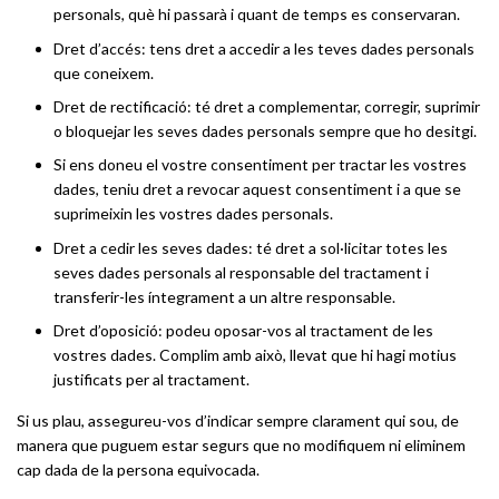
personals, què hi passarà i quant de temps es conservaran.
Dret d’accés: tens dret a accedir a les teves dades personals
que coneixem.
Dret de rectificació: té dret a complementar, corregir, suprimir
o bloquejar les seves dades personals sempre que ho desitgi.
Si ens doneu el vostre consentiment per tractar les vostres
dades, teniu dret a revocar aquest consentiment i a que se
suprimeixin les vostres dades personals.
Dret a cedir les seves dades: té dret a sol·licitar totes les
seves dades personals al responsable del tractament i
transferir-les íntegrament a un altre responsable.
Dret d’oposició: podeu oposar-vos al tractament de les
vostres dades. Complim amb això, llevat que hi hagi motius
justificats per al tractament.
Si us plau, assegureu-vos d’indicar sempre clarament qui sou, de
manera que puguem estar segurs que no modifiquem ni eliminem
cap dada de la persona equivocada.