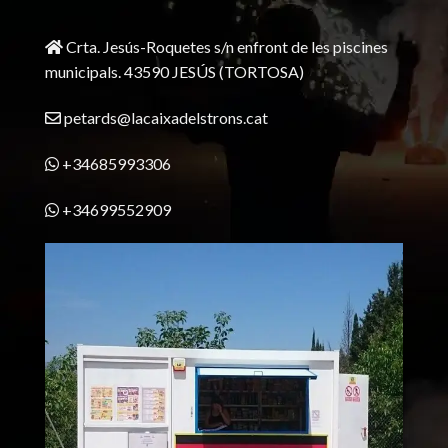
Crta. Jesús-Roquetes s/n enfront de les piscines
municipals. 43590 JESÚS (TORTOSA)
petards@lacaixadelstrons.cat
+34685993306
+34699552909