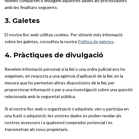
Només compartim o divulgem aquestes dades als processadors
amb les finalitats següents:
3. Galetes
El nostre lloc web utilitza cookies. Per obtenir més informació
sobre les galetes, consulteu la nostra
Política de galetes
.
4. Pràctiques de divulgació
Revelem informació personal si la llei o una ordre judicial ens ho
exigeixen, en resposta a una agència d’aplicació de la llei, en la
mesura que ho permeten altres disposicions de la llei, per
proporcionar informació o per a una investigació sobre una qüestió
relacionada amb la seguretat pública.
Si el nostre lloc web o organització s’adquireix, ven o participa en
una fusió o adquisició, les vostres dades es poden revelar als
nostres assessors i a qualsevol comprador potencial i es
transmetran als nous propietaris.