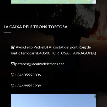
LA CAIXA DELS TRONS TORTOSA
Avda.Felip Pedrell,4 Al costat del pont Roig de
l’antic ferrocarril.
43500 TORTOSA
(TARRAGONA)
petards@lacaixadelstrons.cat
+34685993306
+34699552909