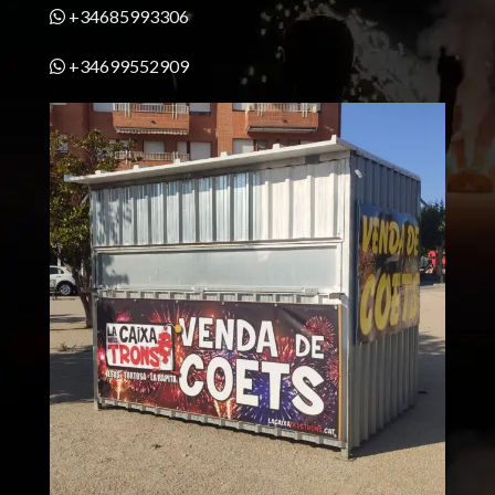
+34685993306
+34699552909