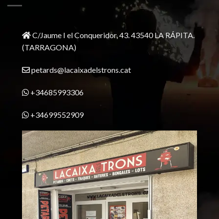
C/Jaume I el Conqueridor, 43.
43540 LA RÁPITA.
(TARRAGONA)
petards@lacaixadelstrons.cat
+34685993306
+34699552909