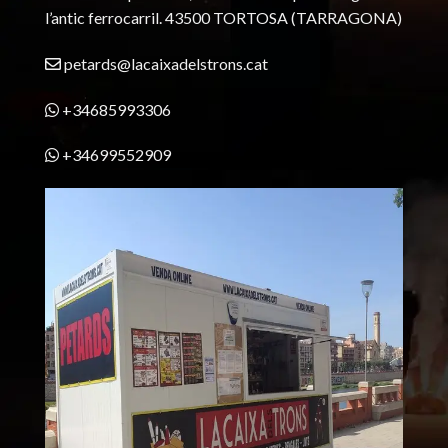
l’antic ferrocarril.
43500 TORTOSA
(TARRAGONA)
petards@lacaixadelstrons.cat
+34685993306
+34699552909