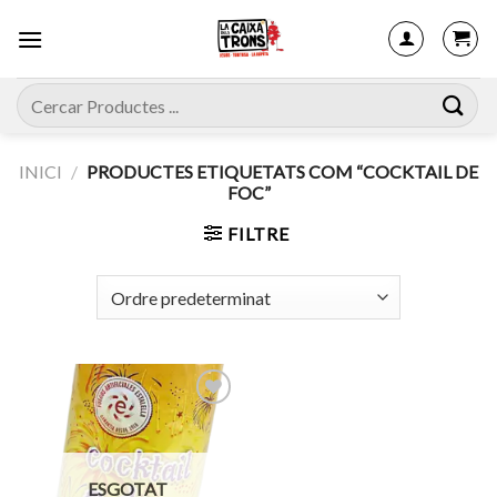
Skip
to
content
Cerca:
INICI
/
PRODUCTES ETIQUETATS COM “COCKTAIL DE
FOC”
FILTRE
Afegeix
a
ESGOTAT
favorits