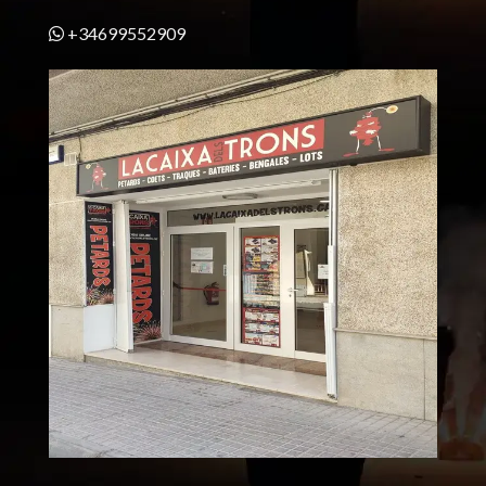
+34699552909