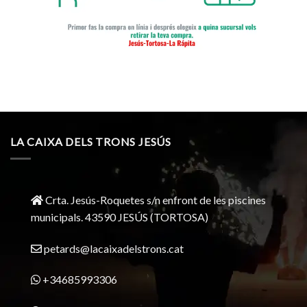
LA CAIXA DELS TRONS JESÚS
Crta. Jesús-Roquetes s/n enfront de les piscines
municipals. 43590 JESÚS (TORTOSA)
petards@lacaixadelstrons.cat
+34685993306