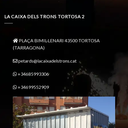
LA CAIXA DELS TRONS TORTOSA 2
PLAÇA BIMIL·LENARI 43500 TORTOSA
(TARRAGONA)
petards@lacaixadelstrons.cat
+34685993306
+34699552909