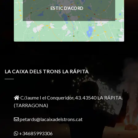
ESTIC D'ACORD
LA CAIXA DELS TRONS LA RÁPITA
C/Jaume I el Conqueridor, 43.
43540 LA RÁPITA.
(TARRAGONA)
petards@lacaixadelstrons.cat
+34685993306