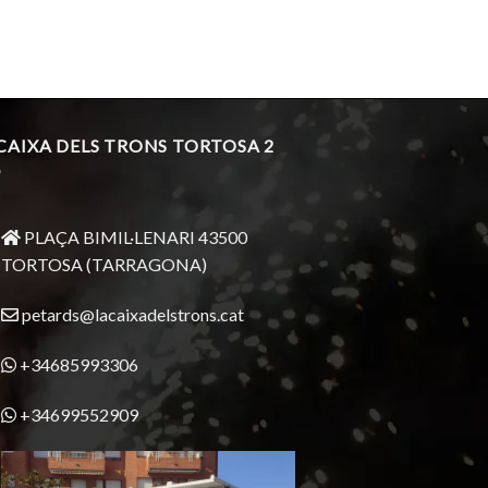
 CAIXA DELS TRONS TORTOSA 2
PLAÇA BIMIL·LENARI 43500
TORTOSA (TARRAGONA)
petards@lacaixadelstrons.cat
+34685993306
+34699552909