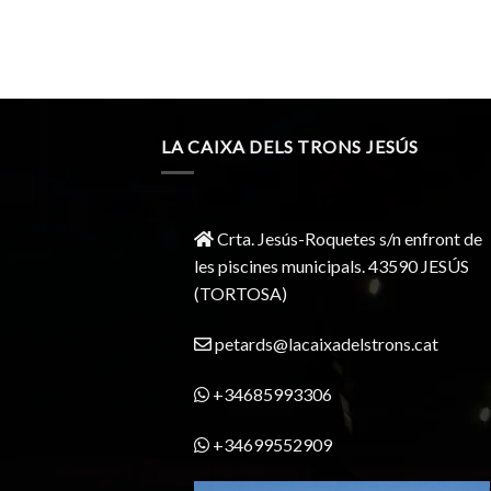
LA CAIXA DELS TRONS JESÚS
Crta. Jesús-Roquetes s/n enfront de
les piscines municipals. 43590 JESÚS
(TORTOSA)
petards@lacaixadelstrons.cat
+34685993306
+34699552909