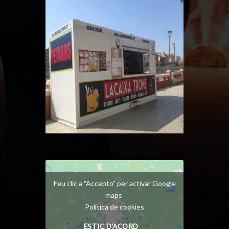
Feu clic a "Accepto" per activar Google
maps
Política de cookies
ESTIC D'ACORD