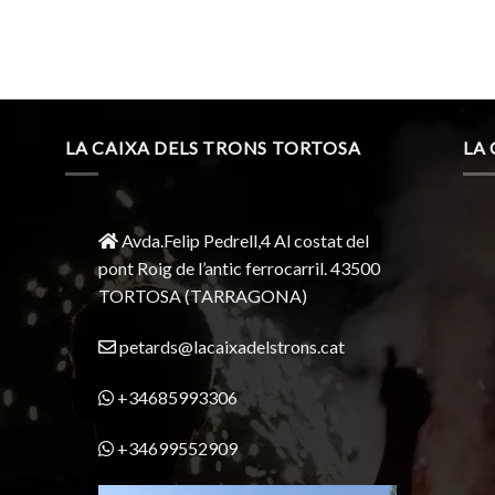
LA CAIXA DELS TRONS TORTOSA
LA
Avda.Felip Pedrell,4 Al costat del
pont Roig de l’antic ferrocarril.
43500
TORTOSA
(TARRAGONA)
petards@lacaixadelstrons.cat
+34685993306
+34699552909