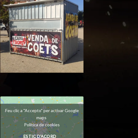
Feu clic a "Accepto" per activar Google
maps
Política de cookies
ESTIC D'ACORD