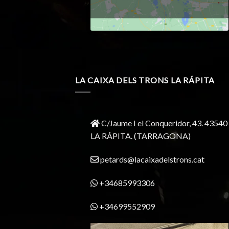
LA CAIXA DELS TRONS LA RÁPITA
C/Jaume I el Conqueridor, 43.
43540
LA RÁPITA.
(TARRAGONA)
petards@lacaixadelstrons.cat
+34685993306
+34699552909