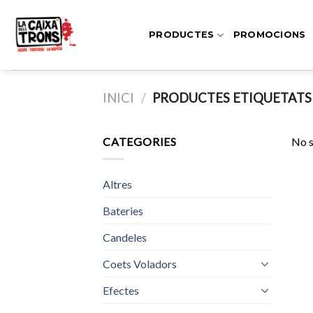
Skip
to
PRODUCTES
PROMOCIONS
content
INICI
/
PRODUCTES ETIQUETATS
CATEGORIES
No s
Altres
Bateries
Candeles
Coets Voladors
Efectes