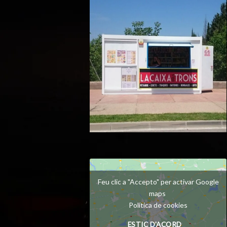
Feu clic a "Accepto" per activar Google
maps
Política de cookies
ESTIC D'ACORD