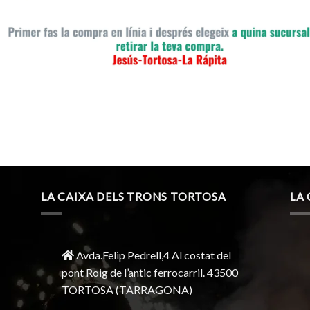
LA CAIXA DELS TRONS TORTOSA
LA
Avda.Felip Pedrell,4 Al costat del
pont Roig de l’antic ferrocarril.
43500
TORTOSA
(TARRAGONA)