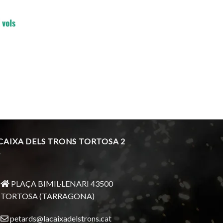
 CAIXA DELS TRONS TORTOSA 2
PLAÇA BIMIL·LENARI 43500
TORTOSA (TARRAGONA)
petards@lacaixadelstrons.cat