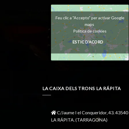
Feu clic a "Accepto" per activar Google
maps
Política de cookies
ESTIC D'ACORD
LA CAIXA DELS TRONS LA RÁPITA
C/Jaume I el Conqueridor, 43.
43540
LA RÁPITA.
(TARRAGONA)