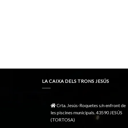
LA CAIXA DELS TRONS JESÚS
Crta. Jesús-Roquetes s/n enfront de
les piscines municipals. 43590 JESÚS
(TORTOSA)