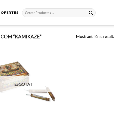
Cerca:
OFERTES
Mostrant l'únic result
 COM “KAMIKAZE”
Afegeix
a
favorits
ESGOTAT