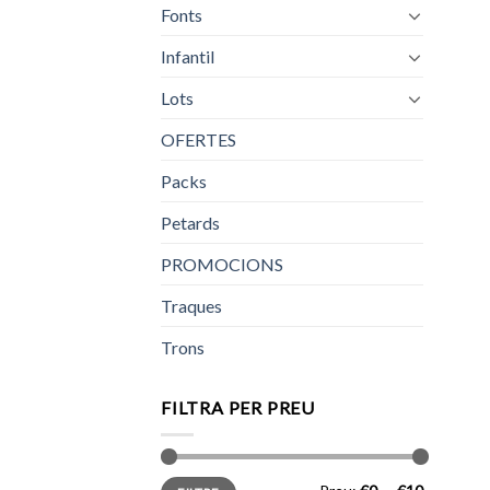
Fonts
Infantil
Lots
OFERTES
Packs
Petards
PROMOCIONS
Traques
Trons
FILTRA PER PREU
Preu
Preu