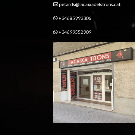
petards@lacaixadelstrons.cat
+34685993306
+34699552909