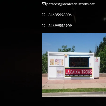
petards@lacaixadelstrons.cat
+34685993306
+34699552909