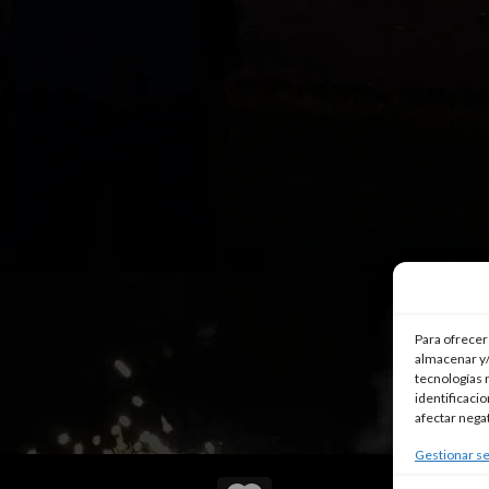
Para ofrecer
almacenar y/
tecnologías 
identificaci
afectar nega
Gestionar se