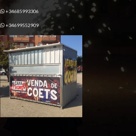
+34685993306
+34699552909