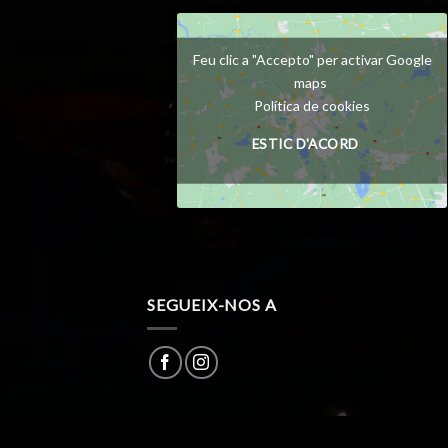
Feu clic a "Accepto" per activar Google
maps
Política de cookies
ESTIC D'ACORD
SEGUEIX-NOS A