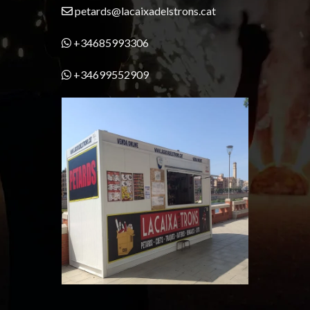
petards@lacaixadelstrons.cat
+34685993306
+34699552909