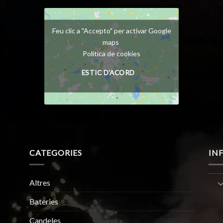
Feu clic a "Accepto" per activar Google
maps
Política de cookies
ESTIC D'ACORD
CATEGORIES
IN
Altres
Bateries
Candeles