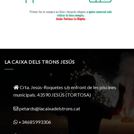
LA CAIXA DELS TRONS JESÚS
Crta. Jesús-Roquetes s/n enfront de les piscines
municipals. 43590 JESÚS (TORTOSA)
petards@lacaixadelstrons.cat
+34685993306