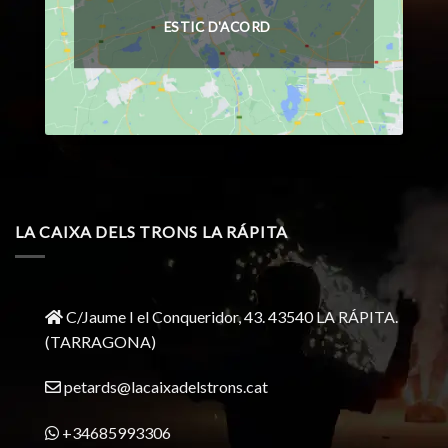
ESTIC D'ACORD
LA CAIXA DELS TRONS LA RÁPITA
C/Jaume I el Conqueridor, 43.
43540 LA RÁPITA.
(TARRAGONA)
petards@lacaixadelstrons.cat
+34685993306