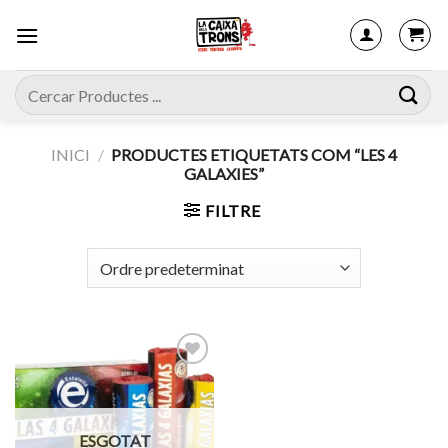
Skip
to
content
Cerca:
INICI
/
PRODUCTES ETIQUETATS COM “LES 4
GALAXIES”
FILTRE
Afegeix
a
ESGOTAT
favorits