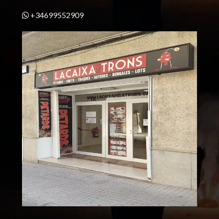
+34699552909