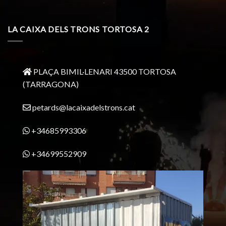
LA CAIXA DELS TRONS TORTOSA 2
PLAÇA BIMIL·LENARI 43500 TORTOSA
(TARRAGONA)
petards@lacaixadelstrons.cat
+34685993306
+34699552909