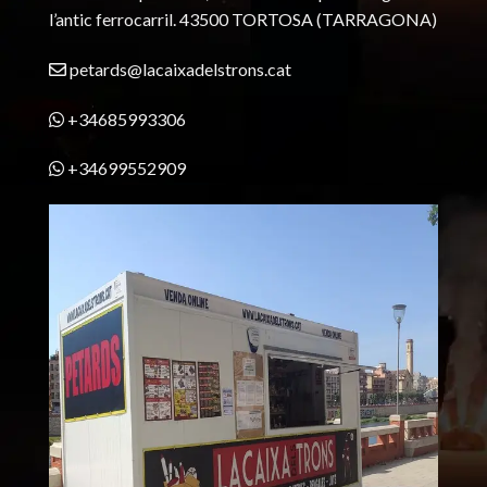
l’antic ferrocarril.
43500 TORTOSA
(TARRAGONA)
petards@lacaixadelstrons.cat
+34685993306
+34699552909