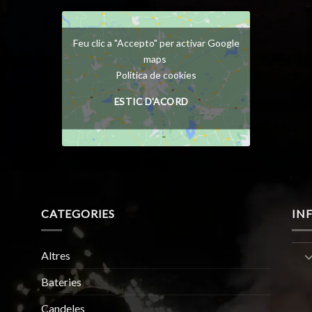
Feu clic a "Accepto" per activar Google
maps
Política de cookies
ESTIC D'ACORD
CATEGORIES
IN
Altres
Bateries
Candeles