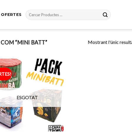
Cerca:
OFERTES
Mostrant l'únic result
COM “MINI BATT”
RTES!
Afegeix
a
favorits
ESGOTAT