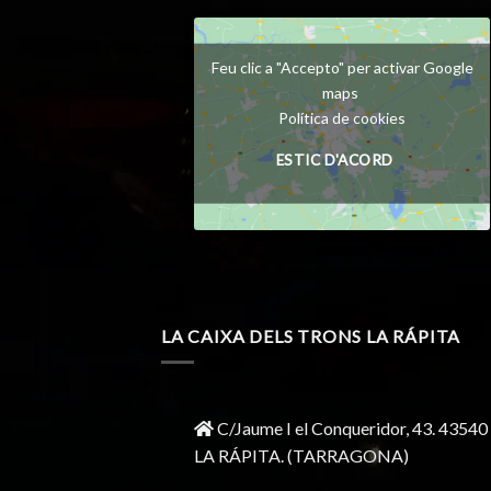
Feu clic a "Accepto" per activar Google
maps
Política de cookies
ESTIC D'ACORD
LA CAIXA DELS TRONS LA RÁPITA
C/Jaume I el Conqueridor, 43.
43540
LA RÁPITA.
(TARRAGONA)