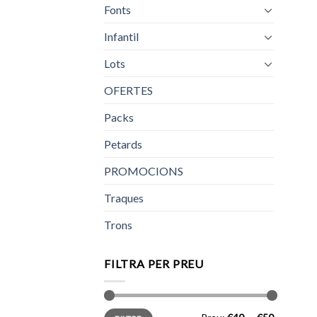
Fonts
Infantil
Lots
OFERTES
Packs
Petards
PROMOCIONS
Traques
Trons
FILTRA PER PREU
Preu
Preu