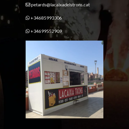
petards@lacaixadelstrons.cat
+34685993306
+34699552909