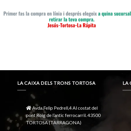
LA CAIXA DELS TRONS TORTOSA
LA
Avda.Felip Pedrell,4 Al costat del
pont Roig de l’antic ferrocarril.
43500
TORTOSA
(TARRAGONA)