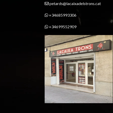
petards@lacaixadelstrons.cat
+34685993306
+34699552909