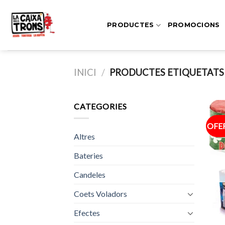
Skip
to
PRODUCTES
PROMOCIONS
content
INICI
/
PRODUCTES ETIQUETATS 
CATEGORIES
OFE
Altres
Bateries
Candeles
Coets Voladors
Efectes