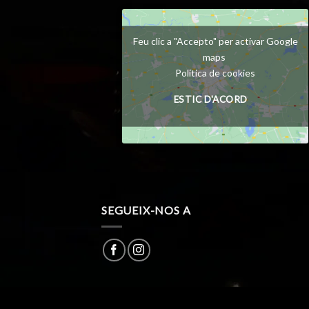
Feu clic a "Accepto" per activar Google
maps
Política de cookies
ESTIC D'ACORD
SEGUEIX-NOS A