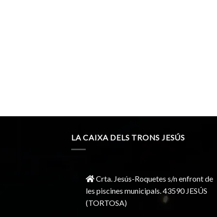
LA CAIXA DELS TRONS JESÚS
Crta. Jesús-Roquetes s/n enfront de
les piscines municipals. 43590 JESÚS
(TORTOSA)