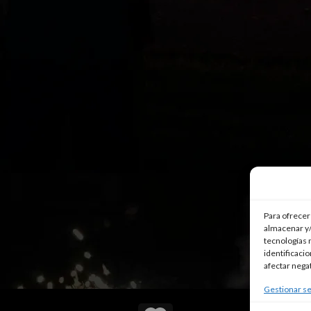
Para ofrecer
almacenar y/
tecnologías 
identificaci
afectar nega
Gestionar se