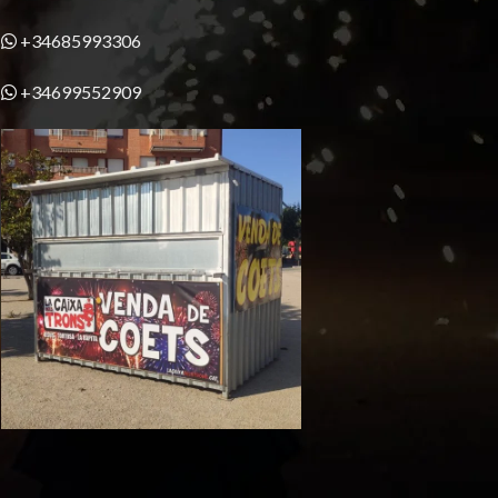
+34685993306
+34699552909