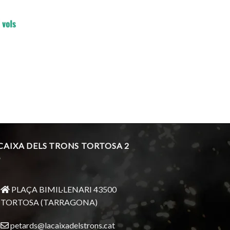
 CAIXA DELS TRONS TORTOSA 2
PLAÇA BIMIL·LENARI 43500
TORTOSA (TARRAGONA)
petards@lacaixadelstrons.cat