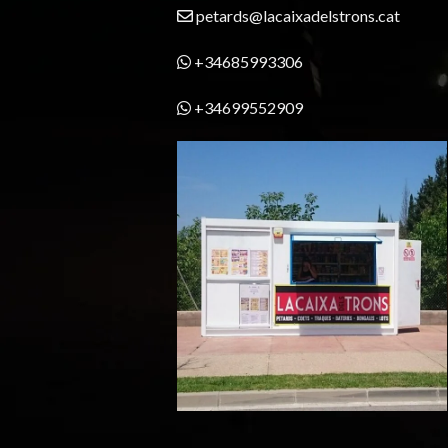
petards@lacaixadelstrons.cat
+34685993306
+34699552909