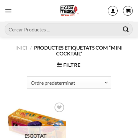
Skip
to
content
Cerca:
INICI
/
PRODUCTES ETIQUETATS COM “MINI
COCKTAIL”
FILTRE
Afegeix
a
ESGOTAT
favorits