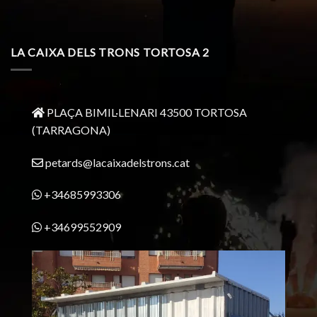
LA CAIXA DELS TRONS TORTOSA 2
PLAÇA BIMIL·LENARI 43500 TORTOSA
(TARRAGONA)
petards@lacaixadelstrons.cat
+34685993306
+34699552909