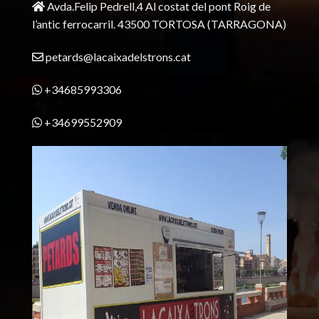
Avda.Felip Pedrell,4 Al costat del pont Roig de
l’antic ferrocarril.
43500 TORTOSA
(TARRAGONA)
petards@lacaixadelstrons.cat
+34685993306
+34699552909