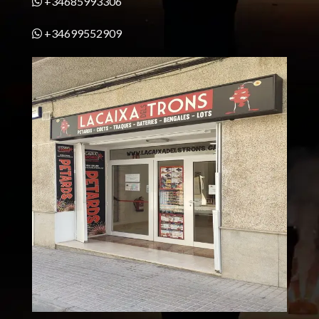
+34685993306
+34699552909