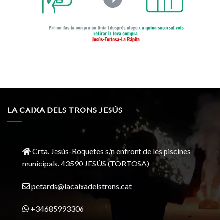
LA CAIXA DELS TRONS JESÚS
Crta. Jesús-Roquetes s/n enfront de les piscines
municipals. 43590 JESÚS (TORTOSA)
petards@lacaixadelstrons.cat
+34685993306