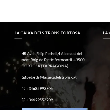
LA CAIXA DELS TRONS TORTOSA
LA
Avda.Felip Pedrell,4 Al costat del
pont Roig de l’antic ferrocarril.
43500
TORTOSA
(TARRAGONA)
petards@lacaixadelstrons.cat
+34685993306
+34699552909