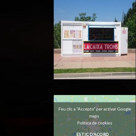
Feu clic a "Accepto" per activar Google
maps
Política de cookies
ESTIC D'ACORD