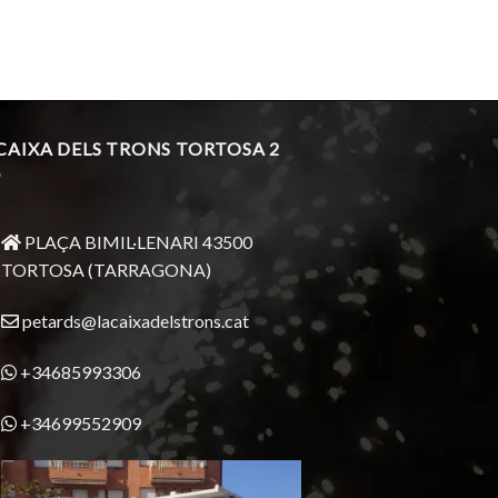
 CAIXA DELS TRONS TORTOSA 2
PLAÇA BIMIL·LENARI 43500
TORTOSA (TARRAGONA)
petards@lacaixadelstrons.cat
+34685993306
+34699552909