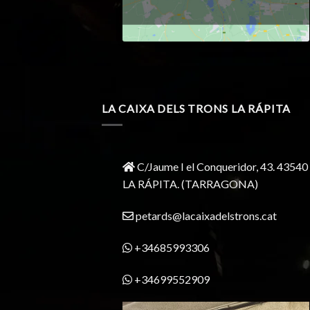
LA CAIXA DELS TRONS LA RÁPITA
C/Jaume I el Conqueridor, 43.
43540
LA RÁPITA.
(TARRAGONA)
petards@lacaixadelstrons.cat
+34685993306
+34699552909