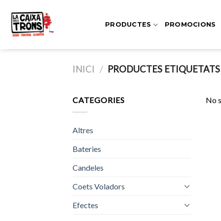
Skip
to
PRODUCTES
PROMOCIONS
content
INICI
/
PRODUCTES ETIQUETATS 
CATEGORIES
No s
Altres
Bateries
Candeles
Coets Voladors
Efectes