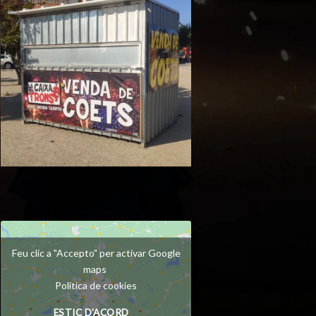
Feu clic a "Accepto" per activar Google
maps
Política de cookies
ESTIC D'ACORD