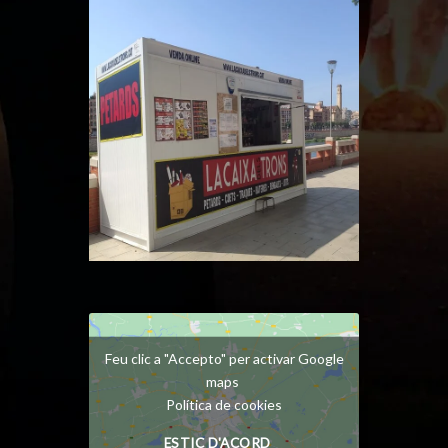
Feu clic a "Accepto" per activar Google
maps
Política de cookies
ESTIC D'ACORD