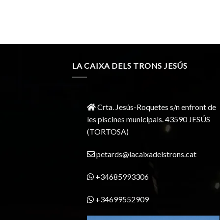
LA CAIXA DELS TRONS JESÚS
Crta. Jesús-Roquetes s/n enfront de
les piscines municipals. 43590 JESÚS
(TORTOSA)
petards@lacaixadelstrons.cat
+34685993306
+34699552909