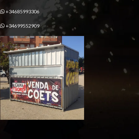
+34685993306
+34699552909