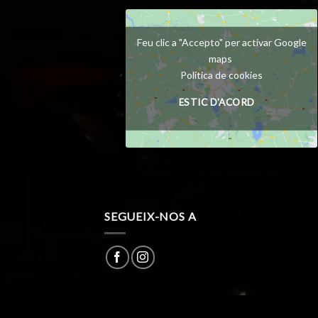
Feu clic a "Accepto" per activar Google
maps
Política de cookies
ESTIC D'ACORD
SEGUEIX-NOS A