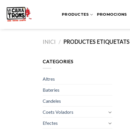
Skip
to
PRODUCTES
PROMOCIONS
content
INICI
/
PRODUCTES ETIQUETATS 
CATEGORIES
Altres
Bateries
Candeles
Coets Voladors
Efectes