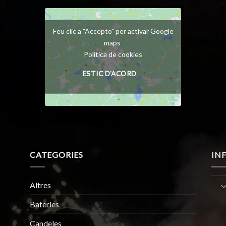
Feu clic a "Accepto" per activar Google
maps
Política de cookies
ESTIC D'ACORD
CATEGORIES
IN
Altres
Bateries
Candeles