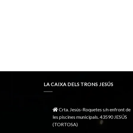
LA CAIXA DELS TRONS JESÚS
Crta. Jesús-Roquetes s/n enfront de
les piscines municipals. 43590 JESÚS
(TORTOSA)