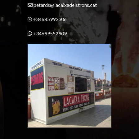
petards@lacaixadelstrons.cat
+34685993306
+34699552909