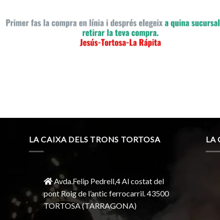
LA CAIXA DELS TRONS TORTOSA
LA
Avda.Felip Pedrell,4 Al costat del
pont Roig de l’antic ferrocarril.
43500
TORTOSA
(TARRAGONA)