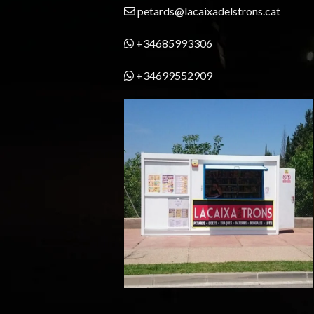
petards@lacaixadelstrons.cat
+34685993306
+34699552909