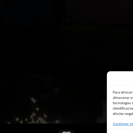
Para ofrecer
almacenar y/
tecnologías 
identificaci
afectar nega
Gestionar se