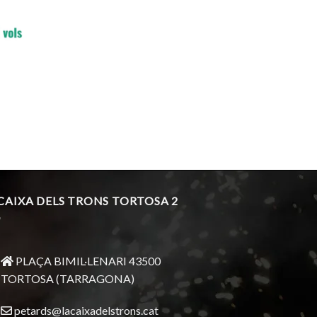
 CAIXA DELS TRONS TORTOSA 2
PLAÇA BIMIL·LENARI 43500
TORTOSA (TARRAGONA)
petards@lacaixadelstrons.cat