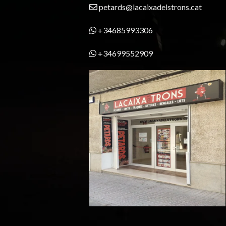
petards@lacaixadelstrons.cat
+34685993306
+34699552909