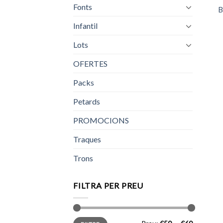
Fonts
B
Infantil
Lots
OFERTES
Packs
Petards
PROMOCIONS
Traques
Trons
FILTRA PER PREU
Preu
Preu