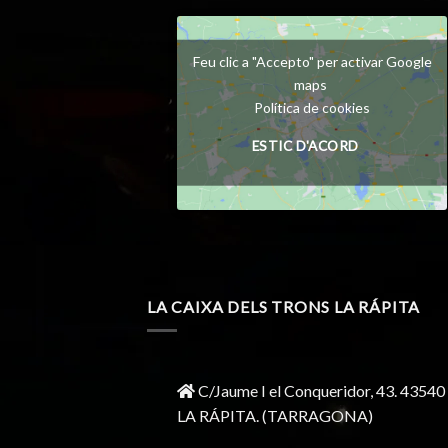
Feu clic a "Accepto" per activar Google
maps
Política de cookies
ESTIC D'ACORD
LA CAIXA DELS TRONS LA RÁPITA
C/Jaume I el Conqueridor, 43.
43540
LA RÁPITA.
(TARRAGONA)