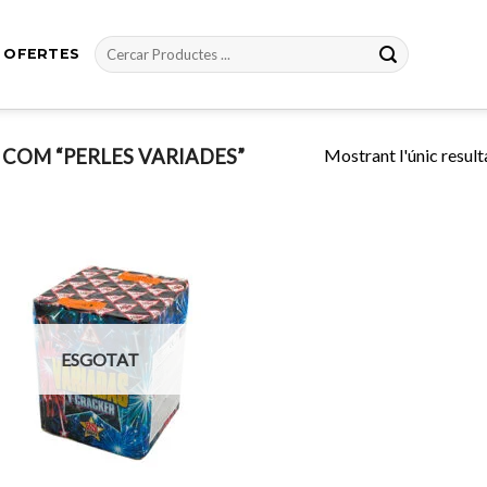
Cerca:
OFERTES
Mostrant l'únic result
COM “PERLES VARIADES”
Afegeix
a
favorits
ESGOTAT