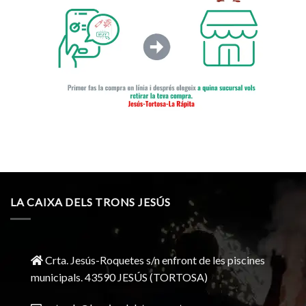
LA CAIXA DELS TRONS JESÚS
Crta. Jesús-Roquetes s/n enfront de les piscines
municipals. 43590 JESÚS (TORTOSA)