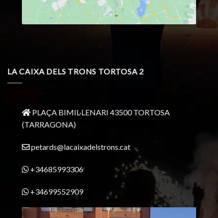
LA CAIXA DELS TRONS TORTOSA 2
PLAÇA BIMIL·LENARI 43500 TORTOSA
(TARRAGONA)
petards@lacaixadelstrons.cat
+34685993306
+34699552909