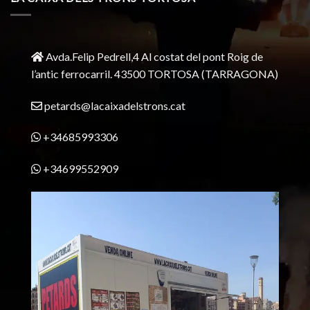
Avda.Felip Pedrell,4 Al costat del pont Roig de
l’antic ferrocarril.
43500 TORTOSA
(TARRAGONA)
petards@lacaixadelstrons.cat
+34685993306
+34699552909