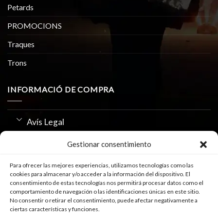
Petards
PROMOCIONS
Traques
Trons
INFORMACIÓ DE COMPRA
Avís Legal
Política de Privacitat
Gestionar consentimiento
Us de Cookies
Para ofrecer las mejores experiencias, utilizamos tecnologías como las
cookies para almacenar y/o acceder a la información del dispositivo. El
consentimiento de estas tecnologías nos permitirá procesar datos como el
comportamiento de navegación o las identificaciones únicas en este sitio.
SEGUEIX-NOS A
No consentir o retirar el consentimiento, puede afectar negativamente a
ciertas características y funciones.