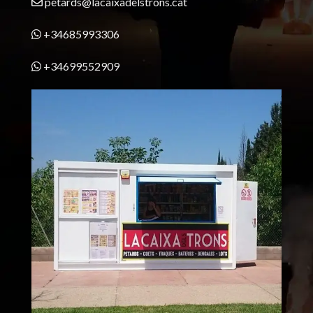
petards@lacaixadelstrons.cat
+34685993306
+34699552909