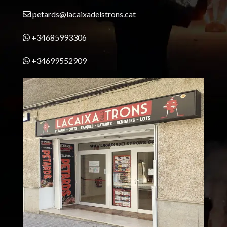
petards@lacaixadelstrons.cat
+34685993306
+34699552909