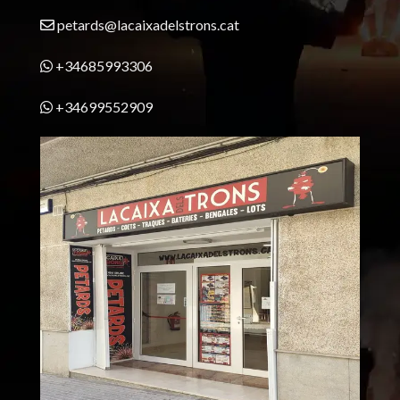
petards@lacaixadelstrons.cat
+34685993306
+34699552909