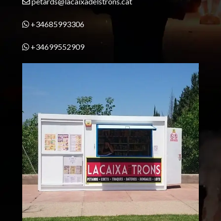
petards@lacaixadelstrons.cat
+34685993306
+34699552909