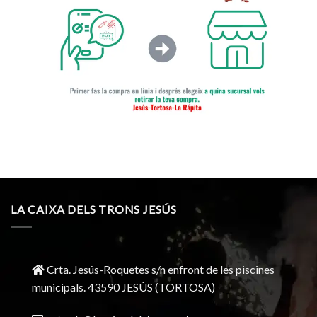
LA CAIXA DELS TRONS JESÚS
Crta. Jesús-Roquetes s/n enfront de les piscines
municipals. 43590 JESÚS (TORTOSA)