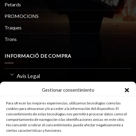
Petards
PROMOCIONS
Traques
Trons
INFORMACIÓ DE COMPRA
Avís Legal
Política de Privacitat
Gestionar consentimiento
Us de Cookies
Para ofrecer las mejores experiencias, utilizamos tecnologías como las
cookies para almacenar y/o acceder a la información del dispositivo. El
consentimiento de estas tecnologías nos permitirá procesar datos como el
comportamiento de navegación o las identificaciones únicas en este sitio.
SEGUEIX-NOS A
No consentir o retirar el consentimiento, puede afectar negativamente a
ciertas características y funciones.