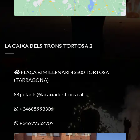
LA CAIXA DELS TRONS TORTOSA 2
PLAÇA BIMIL·LENARI 43500 TORTOSA
(TARRAGONA)
petards@lacaixadelstrons.cat
+34685993306
+34699552909