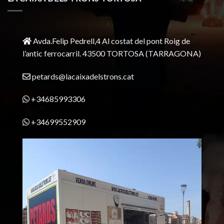
Avda.Felip Pedrell,4 Al costat del pont Roig de
l’antic ferrocarril.
43500 TORTOSA
(TARRAGONA)
petards@lacaixadelstrons.cat
+34685993306
+34699552909