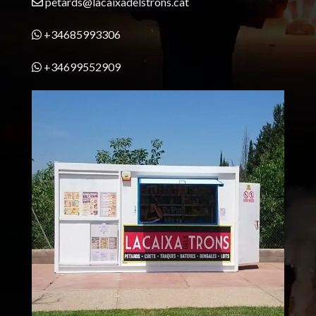
petards@lacaixadelstrons.cat
+34685993306
+34699552909