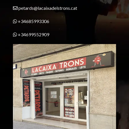
petards@lacaixadelstrons.cat
+34685993306
+34699552909