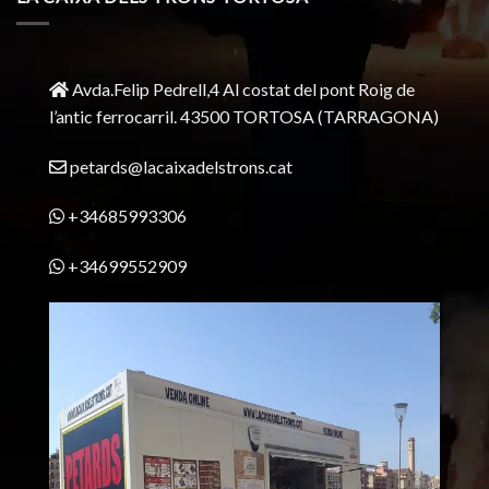
Avda.Felip Pedrell,4 Al costat del pont Roig de
l’antic ferrocarril.
43500 TORTOSA
(TARRAGONA)
petards@lacaixadelstrons.cat
+34685993306
+34699552909