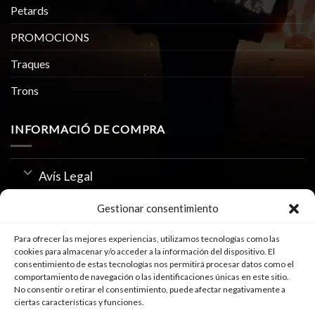
Petards
PROMOCIONS
Traques
Trons
INFORMACIÓ DE COMPRA
Avís Legal
Política de Privacitat
Gestionar consentimiento
Us de Cookies
Para ofrecer las mejores experiencias, utilizamos tecnologías como las
cookies para almacenar y/o acceder a la información del dispositivo. El
consentimiento de estas tecnologías nos permitirá procesar datos como el
comportamiento de navegación o las identificaciones únicas en este sitio.
SEGUEIX-NOS A
No consentir o retirar el consentimiento, puede afectar negativamente a
ciertas características y funciones.