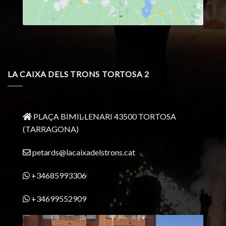
LA CAIXA DELS TRONS TORTOSA 2
PLAÇA BIMIL·LENARI 43500 TORTOSA
(TARRAGONA)
petards@lacaixadelstrons.cat
+34685993306
+34699552909