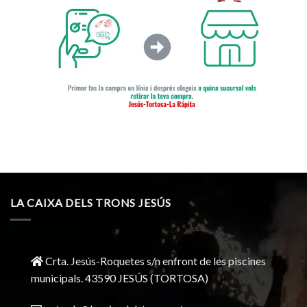
LA CAIXA DELS TRONS JESÚS
Crta. Jesús-Roquetes s/n enfront de les piscines
municipals. 43590 JESÚS (TORTOSA)