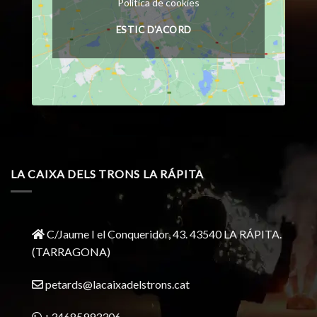
Política de cookies
ESTIC D'ACORD
LA CAIXA DELS TRONS LA RÁPITA
C/Jaume I el Conqueridor, 43.
43540 LA RÁPITA.
(TARRAGONA)
petards@lacaixadelstrons.cat
+34685993306