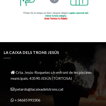
LA CAIXA DELS TRONS JESÚS
Crta. Jesús-Roquetes s/n enfront de les piscines
municipals. 43590 JESÚS (TORTOSA)
petards@lacaixadelstrons.cat
+34685993306