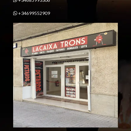
+34699552909