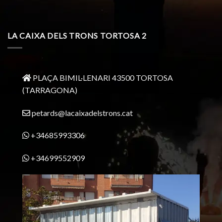
LA CAIXA DELS TRONS TORTOSA 2
PLAÇA BIMIL·LENARI 43500 TORTOSA
(TARRAGONA)
petards@lacaixadelstrons.cat
+34685993306
+34699552909