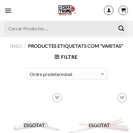
Skip
to
content
Cerca:
INICI
/
PRODUCTES ETIQUETATS COM “VARITAS”
FILTRE
Afegeix
Afegeix
a
a
ESGOTAT
ESGOTAT
favorits
favorits