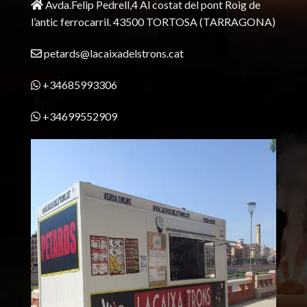
Avda.Felip Pedrell,4 Al costat del pont Roig de
l’antic ferrocarril.
43500 TORTOSA
(TARRAGONA)
petards@lacaixadelstrons.cat
+34685993306
+34699552909