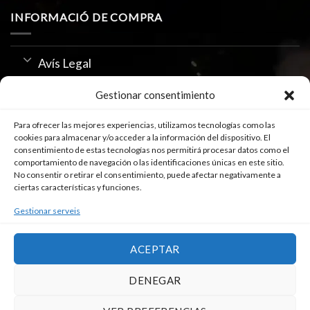
INFORMACIÓ DE COMPRA
Avís Legal
Política de Privacitat
Gestionar consentimiento
Us de Cookies
Para ofrecer las mejores experiencias, utilizamos tecnologías como las
cookies para almacenar y/o acceder a la información del dispositivo. El
consentimiento de estas tecnologías nos permitirá procesar datos como el
comportamiento de navegación o las identificaciones únicas en este sitio.
SEGUEIX-NOS A
No consentir o retirar el consentimiento, puede afectar negativamente a
ciertas características y funciones.
Gestionar serveis
ACEPTAR
DENEGAR
POLÍTICA DE COOKIES
AVISO LEGAL / IMPRINT
DECLARACIÓN DE PRIVACIDAD