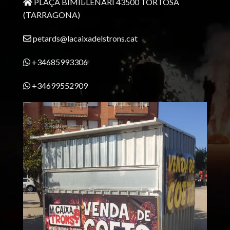
PLAÇA BIMIL·LENARI 43500 TORTOSA
(TARRAGONA)
petards@lacaixadelstrons.cat
+34685993306
+34699552909