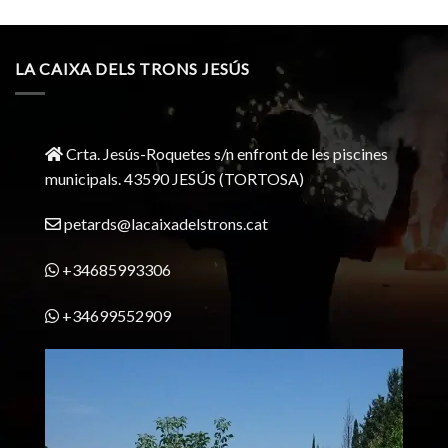
LA CAIXA DELS TRONS JESÚS
Crta. Jesús-Roquetes s/n enfront de les piscines
municipals. 43590 JESÚS (TORTOSA)
petards@lacaixadelstrons.cat
+34685993306
+34699552909