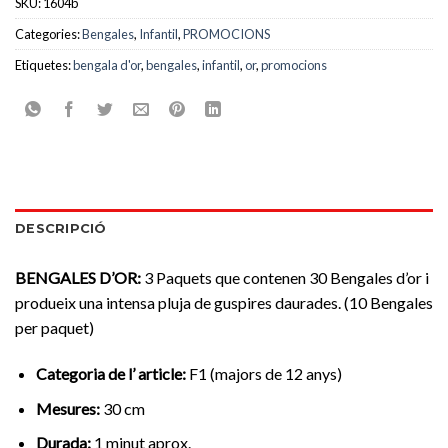
SKU:
1604b
Categories:
Bengales
,
Infantil
,
PROMOCIONS
Etiquetes:
bengala d'or
,
bengales
,
infantil
,
or
,
promocions
DESCRIPCIÓ
BENGALES D’OR:
3 Paquets que contenen 30 Bengales d’or i
produeix una intensa pluja de guspires daurades. (10 Bengales
per paquet)
Categoria de l’ article:
F1 (majors de 12 anys)
Mesures:
30 cm
Durada:
1 minut aprox.