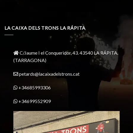
LA CAIXA DELS TRONS LA RÁPITA
C/Jaume I el Conqueridor, 43.
43540 LA RÁPITA.
(TARRAGONA)
petards@lacaixadelstrons.cat
+34685993306
+34699552909