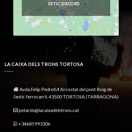
ESTIC D'ACORD
LA CAIXA DELS TRONS TORTOSA
Avda.Felip Pedrell,4 Al costat del pont Roig de
l’antic ferrocarril.
43500 TORTOSA
(TARRAGONA)
petards@lacaixadelstrons.cat
+34685993306