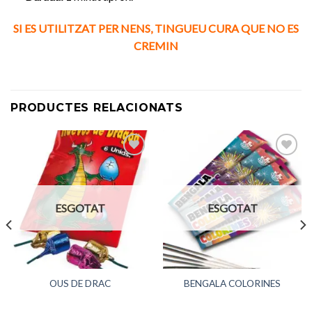
SI ES UTILITZAT PER NENS, TINGUEU CURA QUE NO ES
CREMIN
PRODUCTES RELACIONATS
Afegeix
Afegeix
a
a
ESGOTAT
ESGOTAT
favorits
favorits
OUS DE DRAC
BENGALA COLORINES