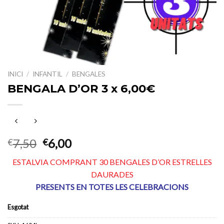
INICI
/
INFANTIL
/
BENGALES
BENGALA D’OR 3 x 6,00€
El
El
7,50
6,00
€
€
preu
preu
ESTALVIA COMPRANT 30 BENGALES D’OR ESTRELLES
original
actual
DAURADES
era:
és:
PRESENTS EN TOTES LES CELEBRACIONS
€7,50.
€6,00.
Esgotat