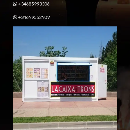
+34685993306
+34699552909