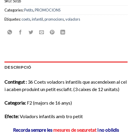
SKU:
501b
Categories:
Petits
,
PROMOCIONS
Etiquetes:
coets
,
infantil
,
promocions
,
voladors
DESCRIPCIÓ
Contingut :
36 Coets voladors infantils que ascendeixen al cel
i acaben produint un petit esclafit. (3 caixes de 12 unitats)
Categoria
:
F2 (majors de 16 anys)
Efecte:
Voladors infantils amb tro petit
Recorda sempre les
mesures de seguretat
i no oblidis