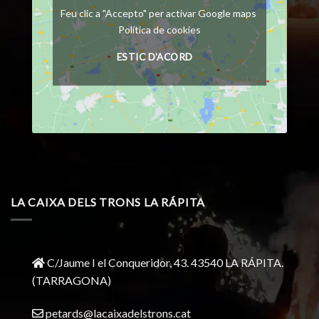
Feu clic a "Accepto" per activar Google maps
Política de cookies
ESTIC D'ACORD
LA CAIXA DELS TRONS LA RÁPITA
C/Jaume I el Conqueridor, 43.
43540 LA RÁPITA.
(TARRAGONA)
petards@lacaixadelstrons.cat