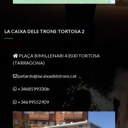
LA CAIXA DELS TRONS TORTOSA 2
PLAÇA BIMIL·LENARI 43500 TORTOSA
(TARRAGONA)
petards@lacaixadelstrons.cat
+34685993306
+34699552909