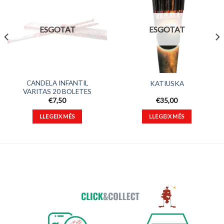
Afegeix
Afegeix
a
a
ESGOTAT
ESGOTAT
favorits
favorits
CANDELA INFANTIL
KATIUSKA
VARITAS 20 BOLETES
€
7,50
€
35,00
LLEGEIX MÉS
LLEGEIX MÉS