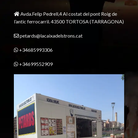
Avda.Felip Pedrell,4 Al costat del pont Roig de
l’antic ferrocarril.
43500 TORTOSA
(TARRAGONA)
petards@lacaixadelstrons.cat
+34685993306
+34699552909