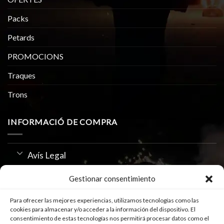
Packs
Petards
PROMOCIONS
Traques
Trons
INFORMACIÓ DE COMPRA
Avís Legal
Política de Privacitat
Gestionar consentimiento
Us de Cookies
Para ofrecer las mejores experiencias, utilizamos tecnologías como las
cookies para almacenar y/o acceder a la información del dispositivo. El
consentimiento de estas tecnologías nos permitirá procesar datos como el