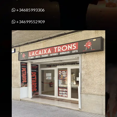
+34685993306
+34699552909