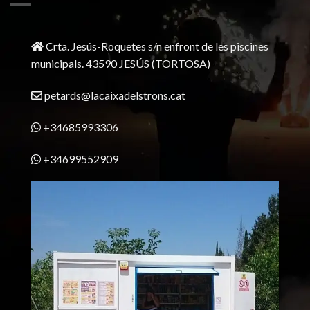
Crta. Jesús-Roquetes s/n enfront de les piscines
municipals. 43590 JESÚS (TORTOSA)
petards@lacaixadelstrons.cat
+34685993306
+34699552909