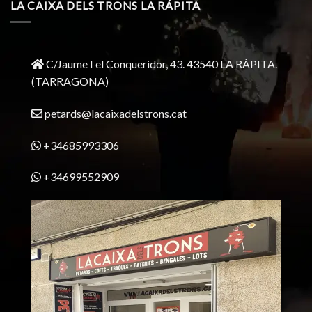
LA CAIXA DELS TRONS LA RÁPITA
C/Jaume I el Conqueridor, 43.
43540 LA RÁPITA.
(TARRAGONA)
petards@lacaixadelstrons.cat
+34685993306
+34699552909