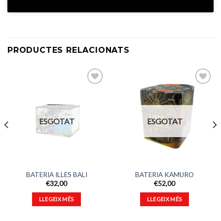
PRODUCTES RELACIONATS
Afegeix
Afegeix
a
a
ESGOTAT
ESGOTAT
favorits
favorits
BATERIA ILLES BALI
BATERIA KAMURO
€
32,00
€
52,00
LLEGEIX MÉS
LLEGEIX MÉS