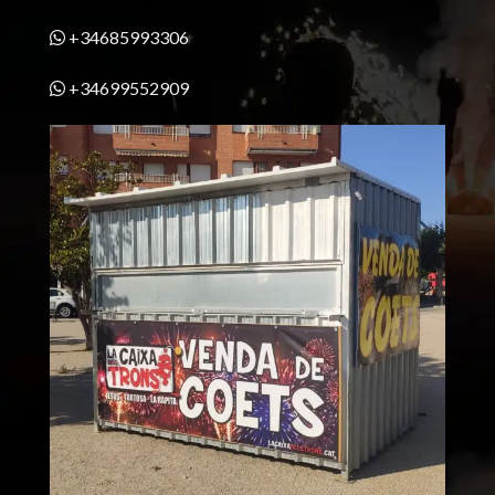
+34685993306
+34699552909