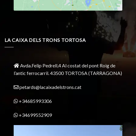
LA CAIXA DELS TRONS TORTOSA
Avda.Felip Pedrell,4 Al costat del pont Roig de
l’antic ferrocarril.
43500 TORTOSA
(TARRAGONA)
petards@lacaixadelstrons.cat
+34685993306
+34699552909