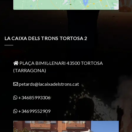
LA CAIXA DELS TRONS TORTOSA 2
PLAÇA BIMIL·LENARI 43500 TORTOSA
(TARRAGONA)
petards@lacaixadelstrons.cat
+34685993306
+34699552909