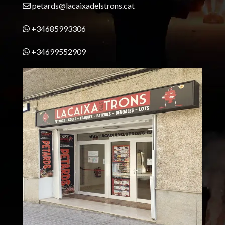
petards@lacaixadelstrons.cat
+34685993306
+34699552909