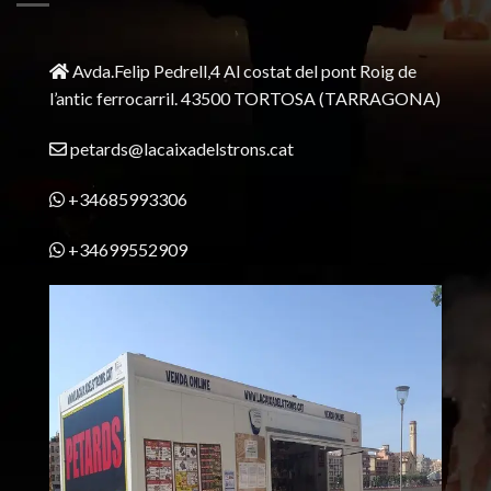
Avda.Felip Pedrell,4 Al costat del pont Roig de
l’antic ferrocarril.
43500 TORTOSA
(TARRAGONA)
petards@lacaixadelstrons.cat
+34685993306
+34699552909