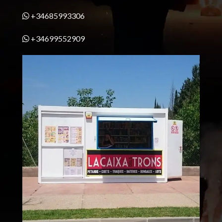
+34685993306
+34699552909