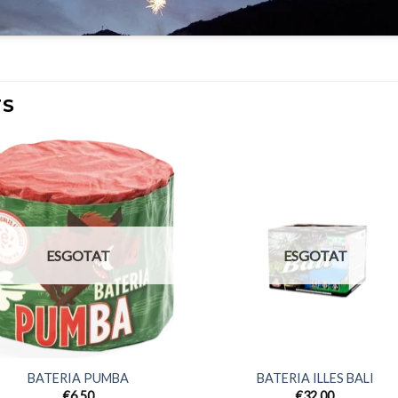
TS
Afegeix
Afeg
a
a
favorits
favor
ESGOTAT
ESGOTAT
BATERIA PUMBA
BATERIA ILLES BALI
€
6,50
€
32,00