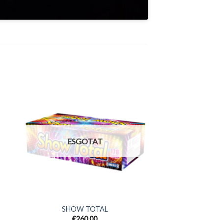
eix
Afegeix
a
its
favorits
ESGOTAT
SHOW TOTAL
€
260,00