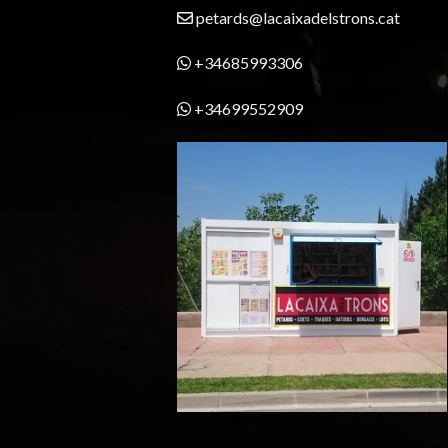
petards@lacaixadelstrons.cat
+34685993306
+34699552909