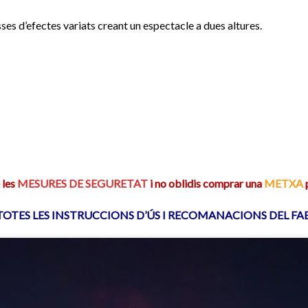
es d’efectes variats creant un espectacle a dues altures.
 les
MESURES DE SEGURETAT
i no oblidis comprar una
METXA
p
TOTES LES INSTRUCCIONS D’ÚS I RECOMANACIONS DEL F