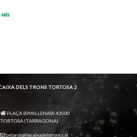
 CAIXA DELS TRONS TORTOSA 2
PLAÇA BIMIL·LENARI 43500
TORTOSA (TARRAGONA)
petards@lacaixadelstrons.cat