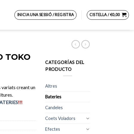
INICIA UNA SESSIÓ / REGISTRA
CISTELLA /
€
0,00
O TOKO
CATEGORÍAS DEL
PRODUCTO
Altres
 variats creant un
ltures.
Bateries
ATERIES
!!!
Candeles
Coets Voladors
Efectes