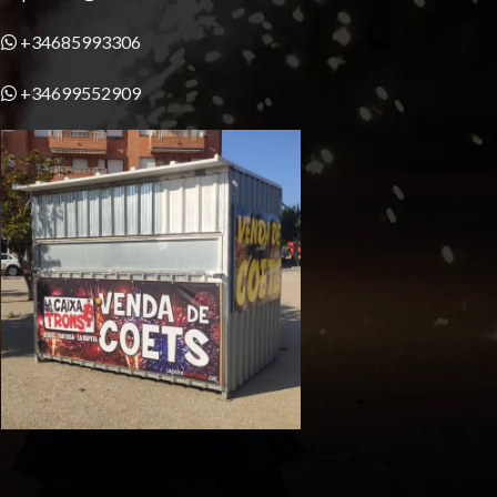
+34685993306
+34699552909