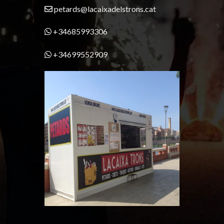
petards@lacaixadelstrons.cat
+34685993306
+34699552909