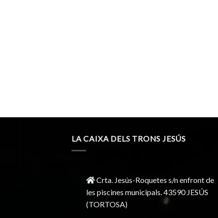
LA CAIXA DELS TRONS JESÚS
Crta. Jesús-Roquetes s/n enfront de
les piscines municipals. 43590 JESÚS
(TORTOSA)