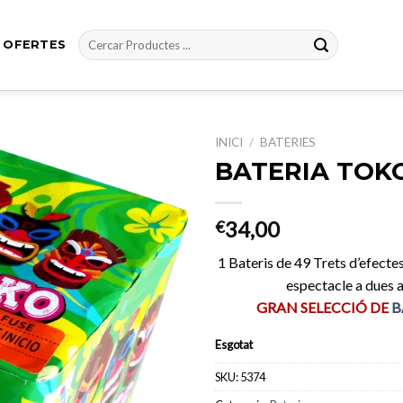
Cerca:
OFERTES
INICI
/
BATERIES
BATERIA TOK
Afegeix
34,00
€
a
favorits
1 Bateris de 49 Trets d’efectes
espectacle a dues a
GRAN SELECCIÓ DE
B
Esgotat
SKU:
5374