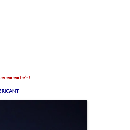
er encendre’ls!
ABRICANT