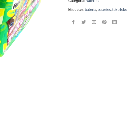
Categoria:
Bateries
Etiquetes:
bateria
,
bateries
,
toko toko