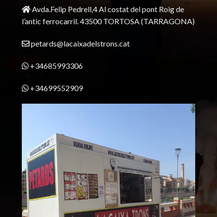
Avda.Felip Pedrell,4 Al costat del pont Roig de
l’antic ferrocarril.
43500 TORTOSA
(TARRAGONA)
petards@lacaixadelstrons.cat
+34685993306
+34699552909