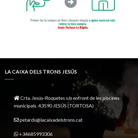
LA CAIXA DELS TRONS JESÚS
Crta. Jesús-Roquetes s/n enfront de les piscines
municipals. 43590 JESÚS (TORTOSA)
petards@lacaixadelstrons.cat
+34685993306