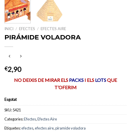
INICI
/
EFECTES
/
EFECTES AIRE
PIRÁMIDE VOLADORA
2,90
€
NO DEIXIS DE MIRAR ELS
PACKS
I ELS
LOTS
QUE
T’OFERIM
Esgotat
SKU:
5421
Categories:
Efectes
,
Efectes Aire
Etiquetes:
efectes
,
efectes aire
,
piramide voladora