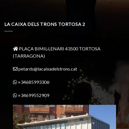
LA CAIXA DELS TRONS TORTOSA 2
PLAÇA BIMIL·LENARI 43500 TORTOSA
(TARRAGONA)
petards@lacaixadelstrons.cat
+34685993306
+34699552909