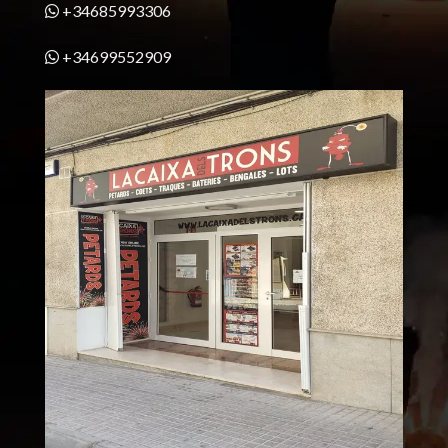
+34685993306
+34699552909