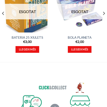
Afegeix
Afegeix
a
a
ESGOTAT
ESGOTAT
favorits
favorits
BATERIA 25 XIULETS
BOLA PLANETA
€
3,00
€
2,00
LLEGEIX MÉS
LLEGEIX MÉS