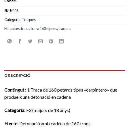
Esgotat
SKU:
406
Categoria:
Traques
Etiquetes:
traca
,
traca 160 nipons
,
traques
DESCRIPCIÓ
Contingut :
1 Traca de 160 petards tipus «carpintero» que
produeix una detonació en cadena
Categoria
:
F3 (majors de 18 anys)
Efecte:
Detonació amb cadena de 160 trons