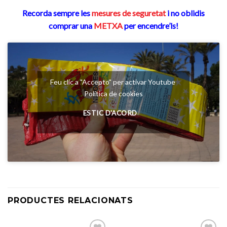
Recorda sempre les
mesures de seguretat
i no oblidis
comprar una
METXA
per encendre’ls!
Feu clic a "Accepto" per activar Youtube
Política de cookies
ESTIC D'ACORD
PRODUCTES RELACIONATS