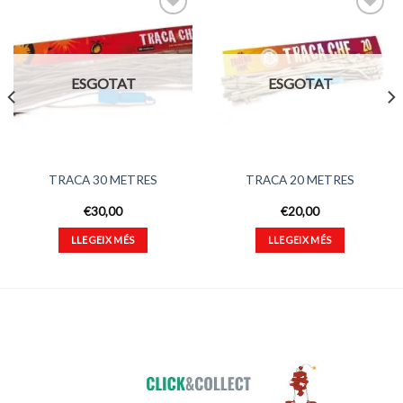
Afegeix
Afegeix
a
a
ESGOTAT
ESGOTAT
favorits
favorits
TRACA 30 METRES
TRACA 20 METRES
€
30,00
€
20,00
LLEGEIX MÉS
LLEGEIX MÉS