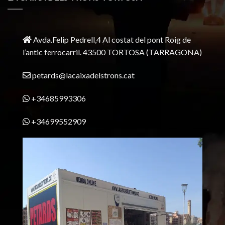
Avda.Felip Pedrell,4 Al costat del pont Roig de
l’antic ferrocarril.
43500 TORTOSA
(TARRAGONA)
petards@lacaixadelstrons.cat
+34685993306
+34699552909