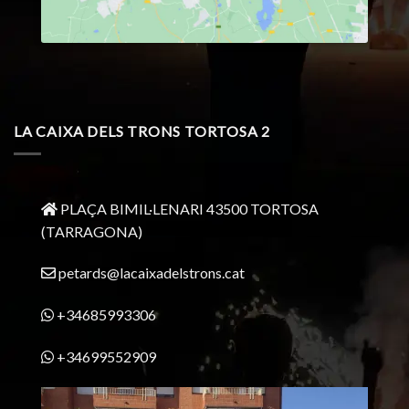
LA CAIXA DELS TRONS TORTOSA 2
PLAÇA BIMIL·LENARI 43500 TORTOSA
(TARRAGONA)
petards@lacaixadelstrons.cat
+34685993306
+34699552909