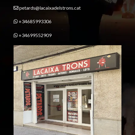
petards@lacaixadelstrons.cat
+34685993306
+34699552909