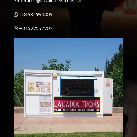
petards@lacaixadelstrons.cat
+34685993306
+34699552909