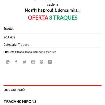
cadena
No n’hi ha prou!!!, doncs mira…
OFERTA
3 TRAQUES
Esgotat
SKU:
402
Categoria:
Traques
Etiquetes:
traca
,
traca 40 nipons
,
traques
DESCRIPCIÓ
TRACA 40 NIPONS