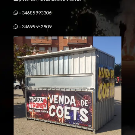
+34685993306
+34699552909