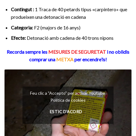
Contingut :
1 Traca de 40 petards tipus «carpintero» que
produeixen una detonació en cadena
Categoria
:
F2 (majors de 16 anys)
Efecte:
Detonació amb cadena de 40 trons nipons
Recorda sempre les
MESURES DE SEGURETAT
i no oblidis
comprar una
METXA
per encendre’ls!
Feu clic a "Accepto" per activar Youtube
Política de cookies
ESTIC D'ACORD