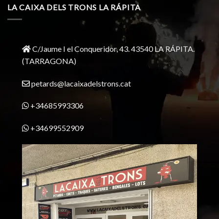
LA CAIXA DELS TRONS LA RÁPITA
C/Jaume I el Conqueridor, 43.
43540 LA RÁPITA.
(TARRAGONA)
petards@lacaixadelstrons.cat
+34685993306
+34699552909