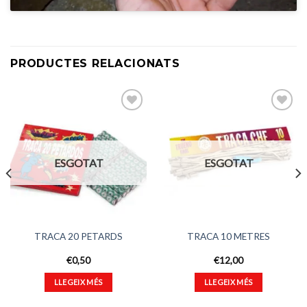
PRODUCTES RELACIONATS
Afegeix
Afegeix
a
a
ESGOTAT
ESGOTAT
favorits
favorits
TRACA 20 PETARDS
TRACA 10 METRES
€
0,50
€
12,00
LLEGEIX MÉS
LLEGEIX MÉS