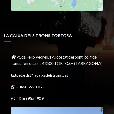
LA CAIXA DELS TRONS TORTOSA
Avda.Felip Pedrell,4 Al costat del pont Roig de
l’antic ferrocarril.
43500 TORTOSA
(TARRAGONA)
petards@lacaixadelstrons.cat
+34685993306
+34699552909