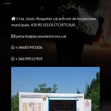
Crta. Jesús-Roquetes s/n enfront de les piscines
municipals. 43590 JESÚS (TORTOSA)
petards@lacaixadelstrons.cat
+34685993306
+34699552909