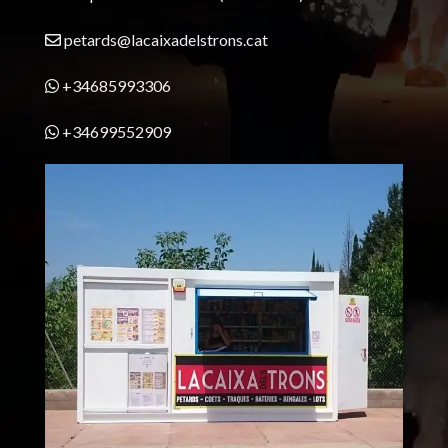
petards@lacaixadelstrons.cat
+34685993306
+34699552909