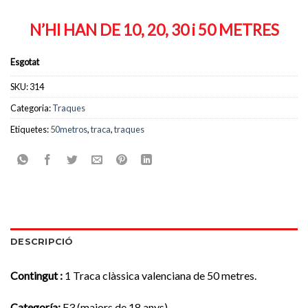
N’HI HAN DE 10, 20, 30 i 50 METRES
Esgotat
SKU:
314
Categoria:
Traques
Etiquetes:
50metros
,
traca
,
traques
DESCRIPCIÓ
Contingut :
1 Traca clàssica valenciana de 50 metres.
Categoría
:
F3 (majors de 18 anys)