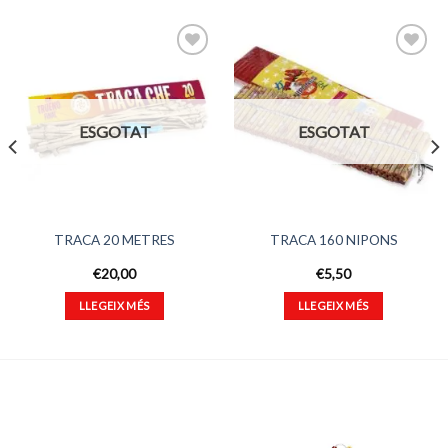
Afegeix
Afegeix
a
a
ESGOTAT
ESGOTAT
favorits
favorits
TRACA 20 METRES
TRACA 160 NIPONS
€
20,00
€
5,50
LLEGEIX MÉS
LLEGEIX MÉS