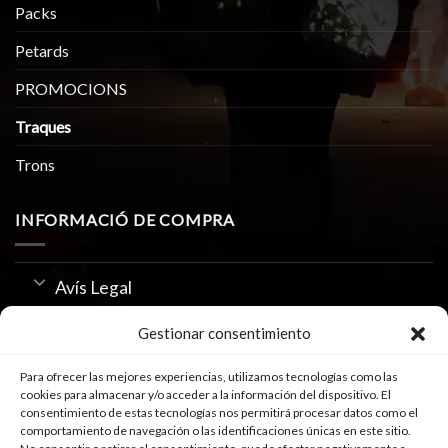
Packs
Petards
PROMOCIONS
Traques
Trons
INFORMACIÓ DE COMPRA
Avís Legal
Política de Privacitat
Gestionar consentimiento
Us de Cookies
Para ofrecer las mejores experiencias, utilizamos tecnologías como las
cookies para almacenar y/o acceder a la información del dispositivo. El
consentimiento de estas tecnologías nos permitirá procesar datos como el
comportamiento de navegación o las identificaciones únicas en este sitio.
SEGUEIX-NOS A