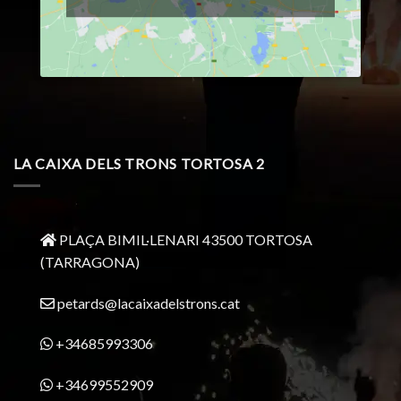
LA CAIXA DELS TRONS TORTOSA 2
PLAÇA BIMIL·LENARI 43500 TORTOSA
(TARRAGONA)
petards@lacaixadelstrons.cat
+34685993306
+34699552909