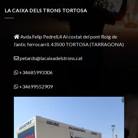
LA CAIXA DELS TRONS TORTOSA
Avda.Felip Pedrell,4 Al costat del pont Roig de
l’antic ferrocarril.
43500 TORTOSA
(TARRAGONA)
petards@lacaixadelstrons.cat
+34685993306
+34699552909