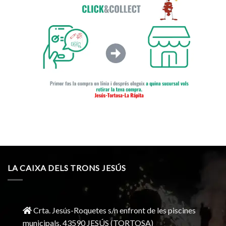
LA CAIXA DELS TRONS JESÚS
Crta. Jesús-Roquetes s/n enfront de les piscines
municipals. 43590 JESÚS (TORTOSA)