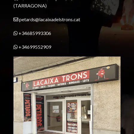
(TARRAGONA)
petards@lacaixadelstrons.cat
+34685993306
+34699552909